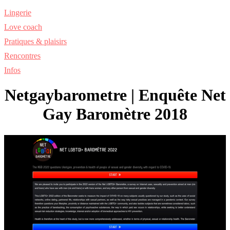
Lingerie
Love coach
Pratiques & plaisirs
Rencontres
Infos
Net­gaybaro­met­re | Enquête Net
Gay Baromètre 2018